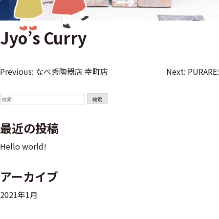
Jyo’s Curry
Previous:
なべ秀陶器店 幸町店
Next:
PURARE:
投
稿
検
索:
ナ
最近の投稿
ビ
Hello world!
ゲ
アーカイブ
ー
2021年1月
シ